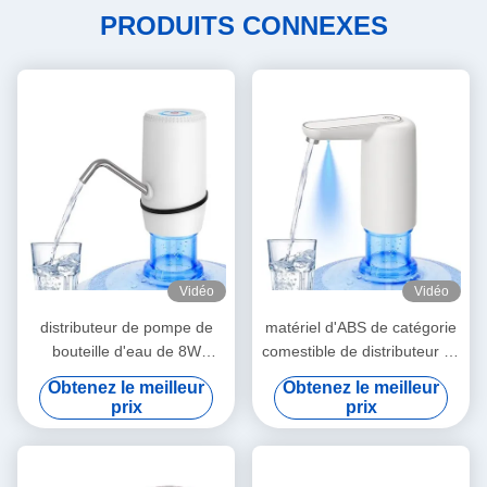
PRODUITS CONNEXES
Vidéo
Vidéo
distributeur de pompe de
matériel d'ABS de catégorie
bouteille d'eau de 8W
comestible de distributeur de
2.4L/Min 1200mAh avec le
pompe de bouteille d'eau de
Obtenez le meilleur
Obtenez le meilleur
dessus décoratif de
1.6L/Min 1200mAh
prix
prix
chanfrein