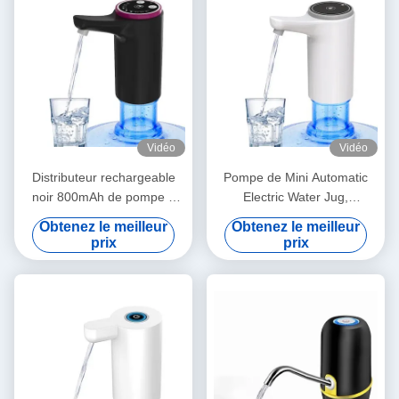
Vidéo
Vidéo
Distributeur rechargeable
Pompe de Mini Automatic
noir 800mAh de pompe à
Electric Water Jug,
eau d'USB pour le Ministère
distributeur rechargeable
Obtenez le meilleur
Obtenez le meilleur
de l'Intérieur
portatif de l'eau
prix
prix