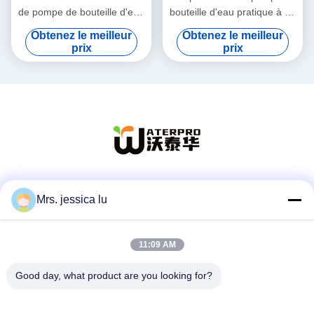
de pompe de bouteille d'eau
bouteille d'eau pratique à un
5V 4W pour l'école de
bouton pour bouteilles de 2
Obtenez le meilleur
Obtenez le meilleur
bureau
à 5 gallons
prix
prix
Les réseaux sociaux
Mrs. jessica lu
11:09 AM
Contactez rapidement
Good day, what product are you looking for?
Télégramme
86-180-3801-1935