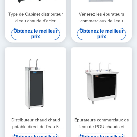
Type de Cabinet distributeur
Vénérez les épurateurs
d'eau chaude d'acier
commerciaux de l'eau
inoxydable pour l'hôpital
d'osmose avec 6 le
Obtenez le meilleur
Obtenez le meilleur
d'école
traitement de lumière UV
prix
prix
des étapes 800GPD
Distributeur chaud chaud
Épurateurs commerciaux de
potable direct de l'eau 5
l'eau de POU chauds et
gallons pour le lieu public
matériel SS304 froid pour le
Obtenez le meilleur
Obtenez le meilleur