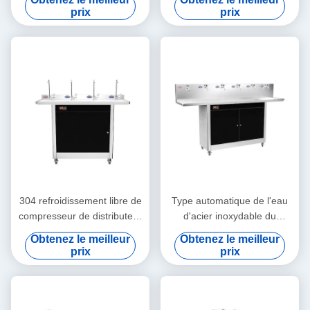
commercial
campus
prix
prix
304 refroidissement libre de
Type automatique de l'eau
compresseur de distributeur
d'acier inoxydable du
chaud d'eau froide de l'acier
refroidisseur commercial
Obtenez le meilleur
Obtenez le meilleur
inoxydable POU
POU d'épurateurs
prix
prix