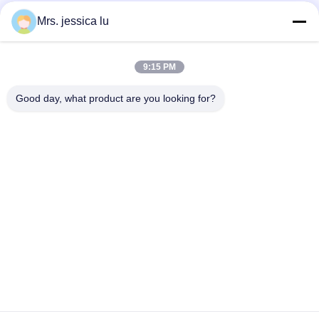
Les réseaux sociaux
Mrs. jessica lu
9:15 PM
Contactez rapidement
Good day, what product are you looking for?
Télégramme
86-180-3801-1935
E-mail
waterpro666@outlook.com
Adresse
ROOM811 TIANJI CONSTRUISANT, PARC DE CYBER DE
TIANAN, CHEGONGMIAO, FUTIAN SHENZHEN CHINE
Politique de confidentialité
|
Plan du site
Chine Bonne qualité Machine de remplissage d'eau potable Le